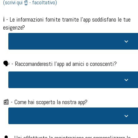
(scrivi qui ☝️ - facoltativo)
ℹ️ - Le informazioni fornite tramite l'app soddisfano le tue
esigenze?​
🗣️ - Raccomanderesti l'app ad amici o conoscenti?​
📰 - Come hai scoperto la nostra app?​
🔔 - Hai effettuato la registrazione per personalizzare le