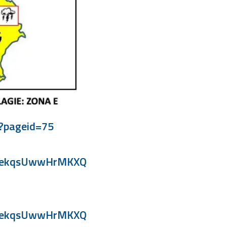
/?pageid=75
uHsekqsUwwHrMKXQ
uHsekqsUwwHrMKXQ