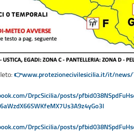
pleto:
👉www.protezionecivilesicilia.it/it/news
ebook.com/DrpcSicilia/posts/pfbid038NSpdF
s6aWzdX66SWKfeMX7Us3A9z4yGo3l
ebook.com/DrpcSicilia/posts/pfbid038NSpdF